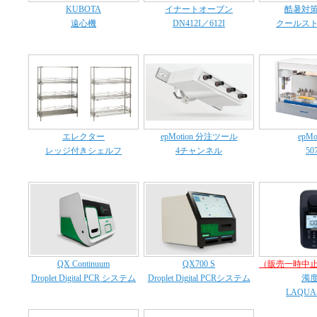
KUBOTA
イナートオーブン
酷暑対
遠心機
DN412I／612I
クールス
エレクター
epMotion 分注ツール
epMo
レッジ付きシェルフ
4チャンネル
50
QX Continuum
QX700 S
（販売一時中
Droplet Digital PCR システム
Droplet Digital PCRシステム
濁
LAQUA-