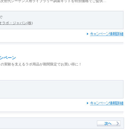
ext次世代シーケンス用ライブラリー調製キットを特別価格でご提供…
まで
ラボ・ジャパン(株)
ンペーン
日の実験を支えるラボ用品が期間限定でお買い得に！