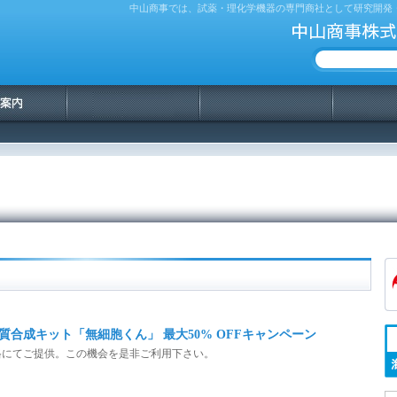
中山商事では、試薬・理化学機器の専門商社として研究開発
中山商事株式
合成キット「無細胞くん」 最大50% OFFキャンペーン
格にてご提供。この機会を是非ご利用下さい。