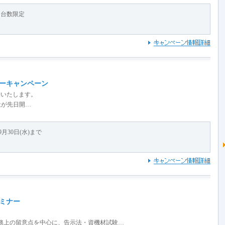
※台数限定
ーキャンペーン
供いたします。
社が先日開…
～9月30日(水)まで
ミナー
の実務上の留意点を中心に、告示法・資機材試験…