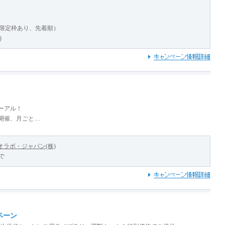
（限定枠あり、先着順）
)
ーアル！
日開催、月ごと…
ラボ・ジャパン(株)
まで
ンペーン