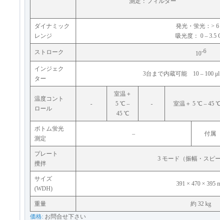
測定：フィルター
ダイナミック
発光・蛍光：> 6
レンジ
吸光度： 0 – 3.5 
-6
ストローク
10
インジェク
3台まで内蔵可能 10 – 100 μl 
ター
室温＋
温度コント
-
5 ℃ –
-
室温＋ 5 ℃ – 45 
ロール
45 ℃
ボトム蛍光
–
付属
測定
プレート
3 モード（振幅・スピ
攪拌
サイズ
391 × 470 × 395
(WDH)
重量
約 32 kg
価格:
お問合せ下さい