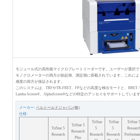
モジュール式の高性能マイクロプレートリーダーです。ユーザーが選択で
モノクロメーターの両方が励起側、測定側に搭載されています。これによ
感度の両方が保証されます。
このシステムは、TRFやTR-FRET、FPなどの高度な検出モードと、BRET / B
Lantha-Screen®、AlphaScreen®などの特定のアッセイをサポートしていま
メーカー:
ベルトールドジャパン(株)
仕様:
TriStar
TriStar
TriStar 
TriStar 5
TriStar 5
5
5
Researc
Research
Research
Research
Research
Performan
Plus