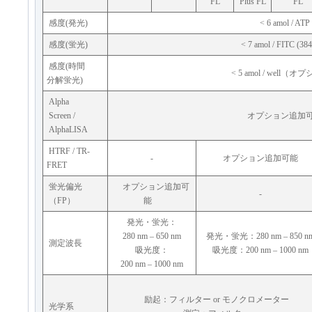
FL
Plus FL
FL
感度(発光)
< 6 amol / ATP
感度(蛍光)
< 7 amol / FITC (384
感度(時間
< 5 amol / well（
分解蛍光)
Alpha
Screen /
オプション追加
AlphaLISA
HTRF / TR-
-
オプション追加可能
FRET
蛍光偏光
オプション追加可
-
（FP）
能
発光・蛍光：
280 nm – 650 nm
発光・蛍光：280 nm – 850 n
測定波長
吸光度：
吸光度：200 nm – 1000 nm
200 nm – 1000 nm
励起：フィルター or モノクロメーター
光学系