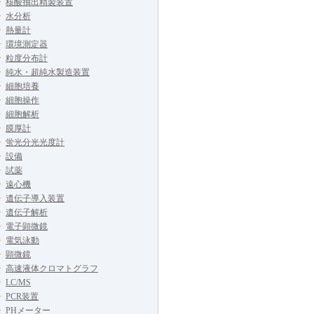
核酸抽出精製装置
水分析
熱量計
環境測定器
粒度分布計
純水・超純水製造装置
細胞培養
細胞操作
細胞解析
膜厚計
蛍光分光光度計
設備
試薬
遠心機
遺伝子導入装置
遺伝子解析
電子顕微鏡
電気泳動
顕微鏡
高速液体クロマトグラフ
LC/MS
PCR装置
PHメーター