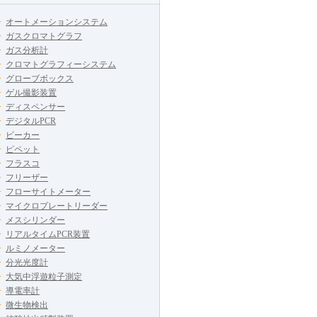
オートメーションシステム
ガスクロマトグラフ
ガス分析計
クロマトグラフィーシステム
グローブボックス
ゲル撮影装置
ディスペンサー
デジタルPCR
ビーカー
ピペット
フラスコ
フリーザー
フローサイトメーター
マイクロプレートリーダー
メスシリンダー
リアルタイムPCR装置
ルミノメーター
分光光度計
大気中浮遊粒子測定
導電率計
微生物検出