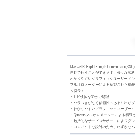
Maxwell® Rapid Sample Conce
自動で行うことができます。様々な試料
わかりやすいグラフィックユーザーインタ
フルオロメーターによる精製された核酸
＜特長＞
・1-16検体を30分で処理
・バラつきがなく信頼性のある抽出がダ
・わかりやすいグラフィックユーザーイ
・Quantusフルオロメーターによる精
・包括的なサービスサポートによりダウ
・コンパクトな設計のため、わずかなベ